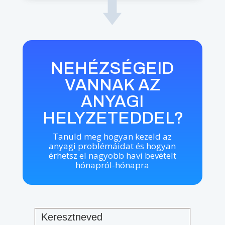
NEHÉZSÉGEID
VANNAK AZ
ANYAGI
HELYZETEDDEL?
Tanuld meg hogyan kezeld az
anyagi problémáidat és hogyan
érhetsz el nagyobb havi bevételt
hónapról-hónapra