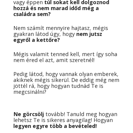
vagy éppen
túl sokat kell dolgoznod
hozzá és nem marad időd még a
családra sem?
Nem számít mennyire hajtasz, mégis
gyakran látod úgy, hogy
nem jutsz
egyről a kettőre?
Mégis valamit tenned kell, mert így soha
nem éred el azt, amit szeretnél!
Pedig látod, hogy vannak olyan emberek,
akiknek mégis sikerül.
De eddig még nem
jöttél rá, hogy hogyan tudnád Te is
megcsinálni?
Ne görcsölj
tovább! Tanuld meg hogyan
lehetsz Te is sikeres anyagilag! Hogyan
legyen egyre több a bevételed!