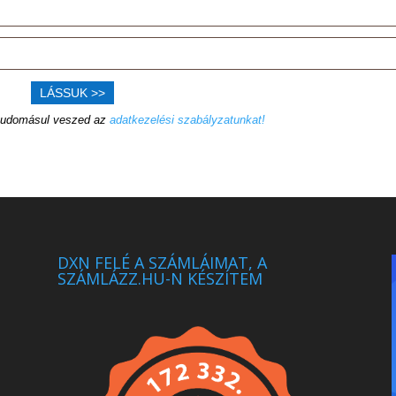
LÁSSUK >>
 tudomásul veszed az
adatkezelési szabályzatunkat!
DXN FELÉ A SZÁMLÁIMAT, A
SZÁMLÁZZ.HU-N KÉSZÍTEM