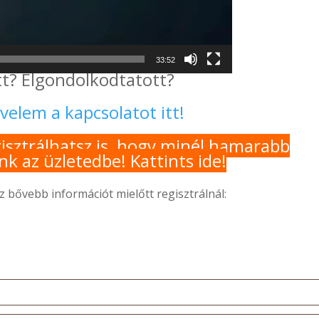
33:52
tt? Elgondolkodtatott?
 velem a kapcsolatot itt!
isztrálhatsz is, hogy minél hamarabb
k az üzletedbe! Kattints ide!
z bővebb információt mielőtt regisztrálnál: