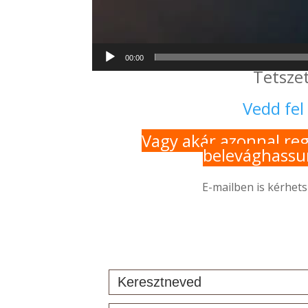
00:00
Tetsze
Vedd fel
Vagy akár azonnal reg
belevághassun
E-mailben is kérhets