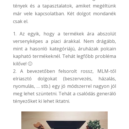
tények és a tapasztalatok, amiket megéltünk
már vele kapcsolatban. Két dolgot mondanék
csak el.
Az egyik, hogy a termékek ára abszolút
versenyképes a piaci árakkal. Nem drágább,
mint a hasonló kategóriájú, áruházak polcain
kapható termékeknél. Tehát legfőbb probléma
kilőve! 🙂
A bevezetőben felsorolt rossz, MLM-től
elriasztó dolgokat (beszervezés, házalás,
nyomulás, … stb.) egy jó módszerrel nagyon jól
meg lehet szüntetni. Tehát a csalódás generáló
tényezőket ki lehet iktatni.