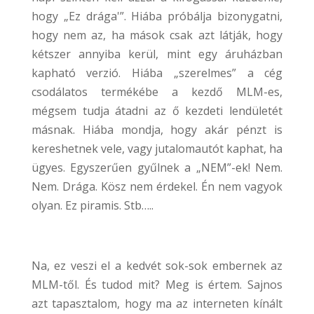
hogy „Ez drága'”. Hiába próbálja bizonygatni,
hogy nem az, ha mások csak azt látják, hogy
kétszer annyiba kerül, mint egy áruházban
kapható verzió. Hiába „szerelmes” a cég
csodálatos termékébe a kezdő MLM-es,
mégsem tudja átadni az ő kezdeti lendületét
másnak. Hiába mondja, hogy akár pénzt is
kereshetnek vele, vagy jutalomautót kaphat, ha
ügyes. Egyszerűen gyűlnek a „NEM”-ek! Nem.
Nem. Drága. Kösz nem érdekel. Én nem vagyok
olyan. Ez piramis. Stb…..
Na, ez veszi el a kedvét sok-sok embernek az
MLM-től. És tudod mit? Meg is értem. Sajnos
azt tapasztalom, hogy ma az interneten kínált