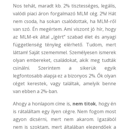
Nos tehát, maradt kb. 2% tisztességes, legális,
valódi piaci áron forgalmazó MLM cég. 2%! Hát
nem csoda, ha sokan csalódottak, ha MLM-ről
van szó. Én megértem. Ami viszont jó hír, hogy
az MLM-ek által „ígért” szabad élet és anyagi
függetlenség tényleg elérhető. Tudom, mert
láttam! Saját szememmel. Személyesen ismerek
olyan embereket, családokat, akik meg tudták
csinálni. Szerintem a sikerük egyik
legfontosabb alapja ez a bizonyos 2%. Ők olyan
céget kerestek, vagy találtak, amelyik benne
van ebben a 2%-ban.
Ahogy a honlapom címe is,
nem titok
, hogy én
is rátaláltam egy ilyen cégre. Nem fogom most
agyon dicsérni, mert nem akarom. Igazából
nem is szoktam, mert általában elegendőek a