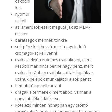
ösködni
kell
nyomul
ni kell
az ismerősök ezért megutálják az MLM-
eseket
barátságok mennek tönkre
sok pénz kell hozzá, mert nagy induló
csomagokat kell venni
csak az elején érdemes csatlakozni, mert
később már nincs benne nagy pénz, mert
csak a korábban csatlakozottak kapják az
utánuk belépők munkájából a sok pénzt
bemutatókat kell tartani
drágák a termékek, mert abból vannak a
nagy jutalékok kifizetve
kötelező minden hónapban egy csómó
terméket vásárolni, különben bukta az egész