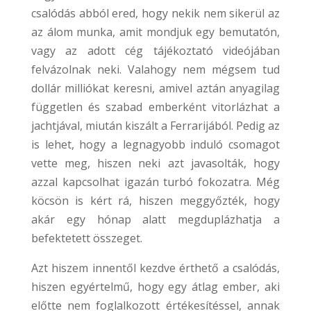
csalódás abból ered, hogy nekik nem sikerül az
az álom munka, amit mondjuk egy bemutatón,
vagy az adott cég tájékoztató videójában
felvázolnak neki. Valahogy nem mégsem tud
dollár milliókat keresni, amivel aztán anyagilag
független és szabad emberként vitorlázhat a
jachtjával, miután kiszált a Ferrarijából. Pedig az
is lehet, hogy a legnagyobb induló csomagot
vette meg, hiszen neki azt javasolták, hogy
azzal kapcsolhat igazán turbó fokozatra. Még
köcsön is kért rá, hiszen meggyőzték, hogy
akár egy hónap alatt megduplázhatja a
befektetett összeget.
Azt hiszem innentől kezdve érthető a csalódás,
hiszen egyértelmű, hogy egy átlag ember, aki
előtte nem foglalkozott értékesítéssel, annak