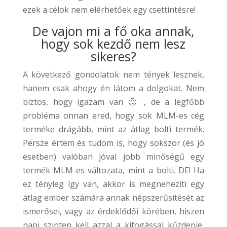
ezek a célok nem elérhetőek egy csettintésre!
De vajon mi a fő oka annak,
hogy sok kezdő nem lesz
sikeres?
A következő gondolatok nem tények lesznek,
hanem csak ahogy én látom a dolgokat. Nem
biztos, hogy igazam van 🙂 , de a legfőbb
probléma onnan ered, hogy sok MLM-es cég
terméke drágább, mint az átlag bolti termék.
Persze értem és tudom is, hogy sokszor (és jó
esetben) valóban jóval jobb minőségű egy
termék MLM-es változata, mint a bolti. DE! Ha
ez tényleg így van, akkor is megnehezíti egy
átlag ember számára annak népszerűsítését az
ismerősei, vagy az érdeklődői körében, hiszen
napi szinten kell azzal a kifogással kűzdenie,