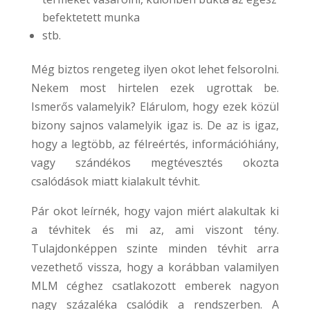
befektetett munka
stb.
Még biztos rengeteg ilyen okot lehet felsorolni.
Nekem most hirtelen ezek ugrottak be.
Ismerős valamelyik? Elárulom, hogy ezek közül
bizony sajnos valamelyik igaz is. De az is igaz,
hogy a legtöbb, az félreértés, információhiány,
vagy szándékos megtévesztés okozta
csalódások miatt kialakult tévhit.
Pár okot leírnék, hogy vajon miért alakultak ki
a tévhitek és mi az, ami viszont tény.
Tulajdonképpen szinte minden tévhit arra
vezethető vissza, hogy a korábban valamilyen
MLM céghez csatlakozott emberek nagyon
nagy százaléka csalódik a rendszerben. A