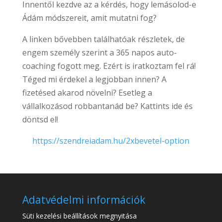
Innentől kezdve az a kérdés, hogy lemásolod-e
Ádám módszereit, amit mutatni fog?
A linken bővebben találhatóak részletek, de
engem személy szerint a 365 napos auto-
coaching fogott meg. Ezért is iratkoztam fel rá!
Téged mi érdekel a legjobban innen? A
fizetésed akarod növelni? Esetleg a
vállalkozásod robbantanád be? Kattints ide és
döntsd el!
https://szendreiadam.hu/2xbevetel-option
Adatvédelmi információk
Süti kezelési beállítások megnyitása