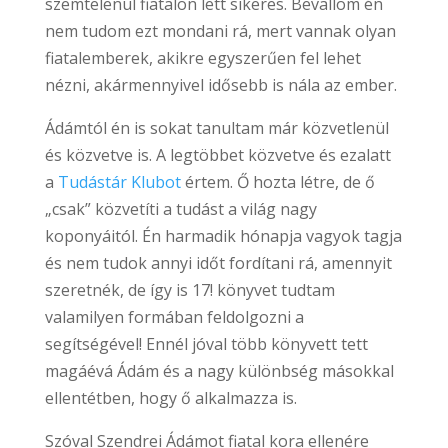
szemtelenül fiatalon lett sikeres. Bevallom én
nem tudom ezt mondani rá, mert vannak olyan
fiatalemberek, akikre egyszerűen fel lehet
nézni, akármennyivel idősebb is nála az ember.
Ádámtól én is sokat tanultam már közvetlenül
és közvetve is. A legtöbbet közvetve és ezalatt
a
Tudástár Klubot
értem. Ő hozta létre, de ő
„csak” közvetíti a tudást a világ nagy
koponyáitól. Én harmadik hónapja vagyok tagja
és nem tudok annyi időt fordítani rá, amennyit
szeretnék, de így is 17! könyvet tudtam
valamilyen formában feldolgozni a
segítségével! Ennél jóval több könyvett tett
magáévá Ádám és a nagy különbség másokkal
ellentétben, hogy ő alkalmazza is.
Szóval Szendrei Ádámot fiatal kora ellenére