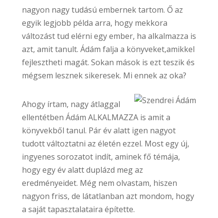
nagyon nagy tudású embernek tartom. Ő az
egyik legjobb példa arra, hogy mekkora
változást tud elérni egy ember, ha alkalmazza is
azt, amit tanult. Ádám falja a könyveket,amikkel
fejlesztheti magát. Sokan mások is ezt teszik és
mégsem lesznek sikeresek. Mi ennek az oka?
Ahogy írtam, nagy átlaggal
ellentétben Ádám ALKALMAZZA is amit a
könyvekből tanul. Pár év alatt igen nagyot
tudott változtatni az életén ezzel. Most egy új,
ingyenes sorozatot indít, aminek fő témája,
hogy egy év alatt duplázd meg az
eredményeidet. Még nem olvastam, hiszen
nagyon friss, de látatlanban azt mondom, hogy
a saját tapasztalataira építette.