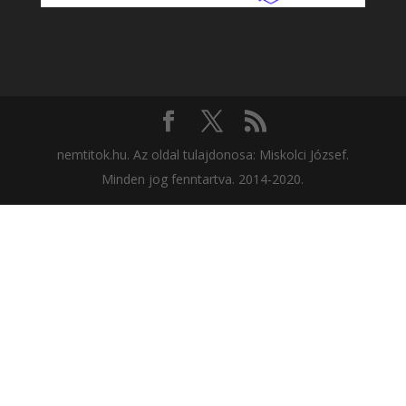
nemtitok.hu. Az oldal tulajdonosa: Miskolci József.
Minden jog fenntartva. 2014-2020.