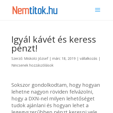
Igyál kávét és keress
pénzt!
Szerző:
Miskolci József
|
márc 18, 2019
|
vállalkozás
|
Nincsenek hozzászólások
Sokszor gondolkodtam, hogy hogyan
lehetne nagyon röviden felvázolni,
hogy a DXN-nel milyen lehetőséget
tudok ajánlani és hogyan lehet a
legegyszerűbben pénzt keresni vele.