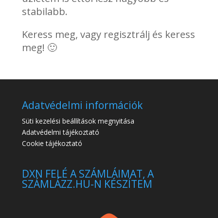
stabilabb.
Keress meg, vagy regisztrálj és keress
meg! 🙂
Adatvédelmi információk
Süti kezelési beállítások megnyitása
Adatvédelmi tájékoztató
Cookie tájékoztató
DXN FELÉ A SZÁMLÁIMAT, A
SZÁMLÁZZ.HU-N KÉSZÍTEM