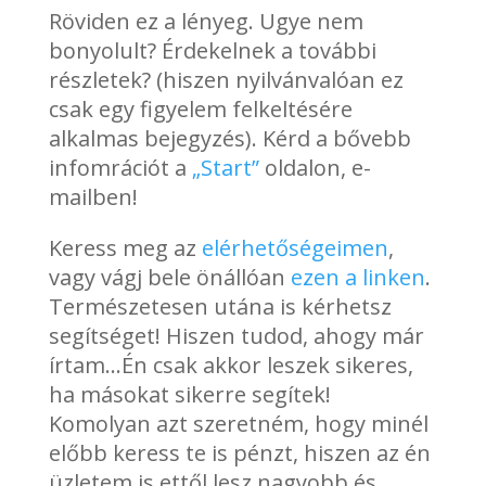
Röviden ez a lényeg. Ugye nem
bonyolult? Érdekelnek a további
részletek? (hiszen nyilvánvalóan ez
csak egy figyelem felkeltésére
alkalmas bejegyzés). Kérd a bővebb
infomrációt a
„Start”
oldalon, e-
mailben!
Keress meg az
elérhetőségeimen
,
vagy vágj bele önállóan
ezen a linken
.
Természetesen utána is kérhetsz
segítséget! Hiszen tudod, ahogy már
írtam…Én csak akkor leszek sikeres,
ha másokat sikerre segítek!
Komolyan azt szeretném, hogy minél
előbb keress te is pénzt, hiszen az én
üzletem is ettől lesz nagyobb és