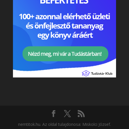
nemtitok.hu. Az oldal tulajdonosa: Miskolci József.