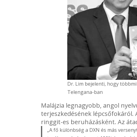
Dr. Lim bejelenti, hogy többmil
Telengana-ban
Malájzia legnagyobb, angol nyelvű
terjeszkedésének lépcsőfokáról. A
ringgit-es beruházásként. Az átad
„A fő különbség a DXN és más versenytá