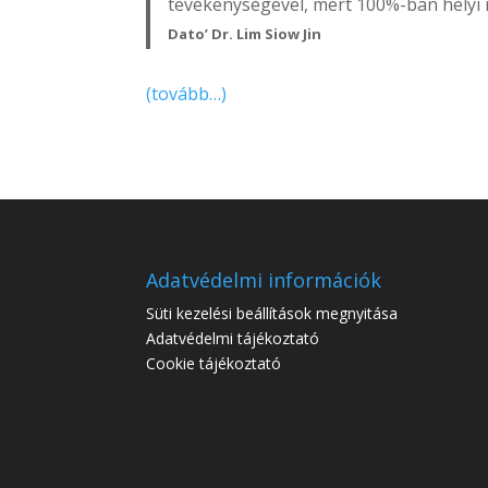
tevékenységével, mert 100%-ban helyi
Dato’ Dr. Lim Siow Jin
(tovább…)
Adatvédelmi információk
Süti kezelési beállítások megnyitása
Adatvédelmi tájékoztató
Cookie tájékoztató