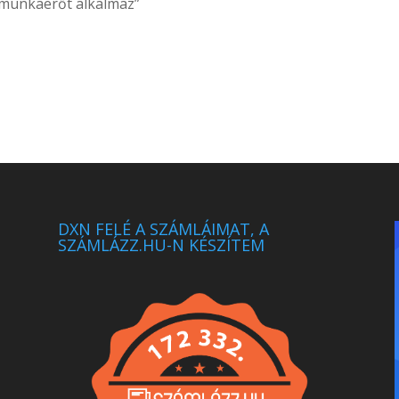
 munkaerőt alkalmaz”
DXN FELÉ A SZÁMLÁIMAT, A
SZÁMLÁZZ.HU-N KÉSZÍTEM