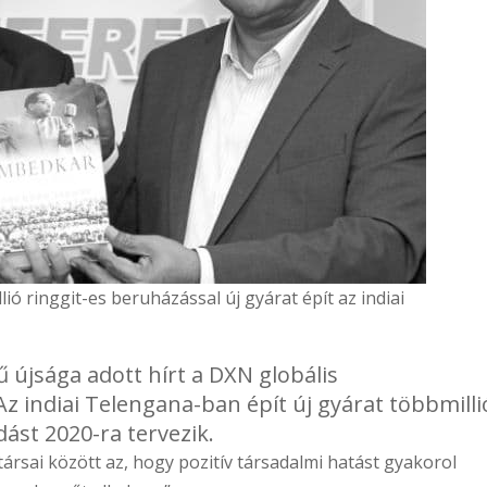
lió ringgit-es beruházással új gyárat épít az indiai
 újsága adott hírt a DXN globális
z indiai Telengana-ban épít új gyárat többmilli
ást 2020-ra tervezik.
rsai között az, hogy pozitív társadalmi hatást gyakorol