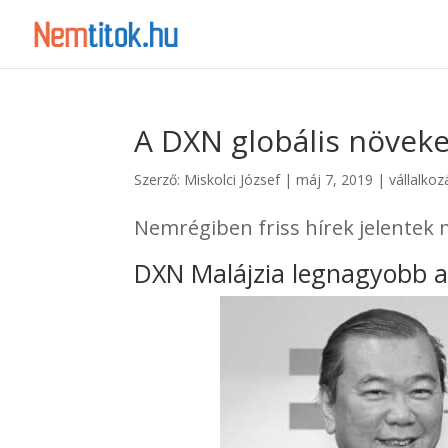
A DXN globális növek
Szerző:
Miskolci József
|
máj 7, 2019
|
vállalkoz
Nemrégiben friss hírek jelentek 
DXN Malájzia legnagyobb a