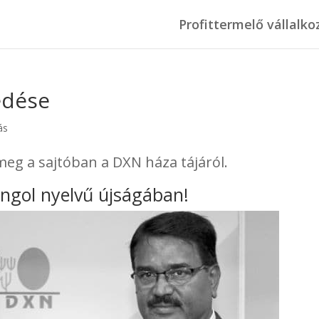
Profittermelő vállalko
edése
ás
meg a sajtóban a DXN háza tájáról.
ngol nyelvű újságában!