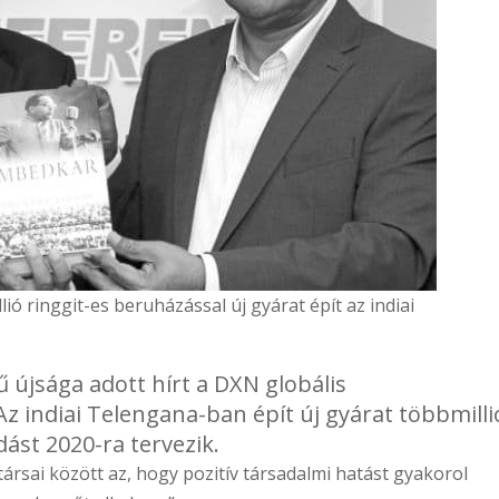
lió ringgit-es beruházással új gyárat épít az indiai
 újsága adott hírt a DXN globális
z indiai Telengana-ban épít új gyárat többmilli
ást 2020-ra tervezik.
rsai között az, hogy pozitív társadalmi hatást gyakorol