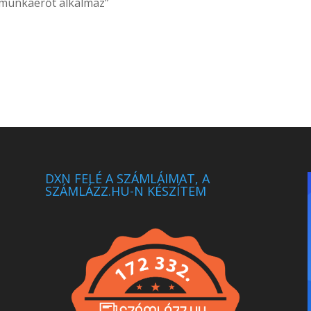
 munkaerőt alkalmaz”
DXN FELÉ A SZÁMLÁIMAT, A
SZÁMLÁZZ.HU-N KÉSZÍTEM