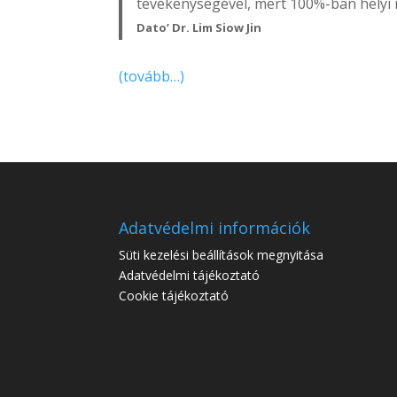
tevékenységével, mert 100%-ban helyi
Dato’ Dr. Lim Siow Jin
(tovább…)
Adatvédelmi információk
Süti kezelési beállítások megnyitása
Adatvédelmi tájékoztató
Cookie tájékoztató