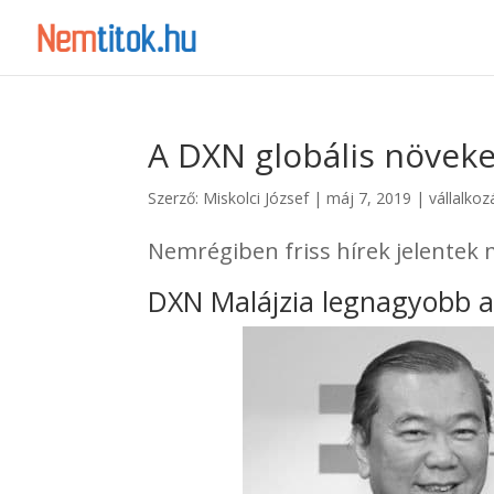
A DXN globális növek
Szerző:
Miskolci József
|
máj 7, 2019
|
vállalkoz
Nemrégiben friss hírek jelentek 
DXN Malájzia legnagyobb a