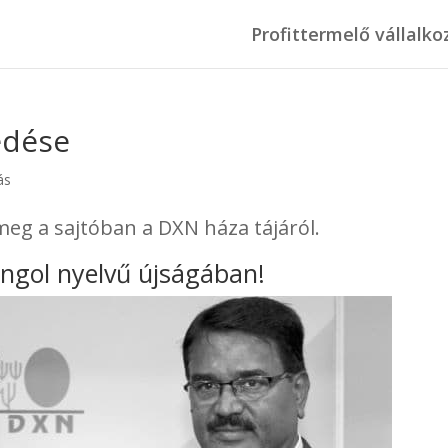
Profittermelő vállalko
edése
ás
meg a sajtóban a DXN háza tájáról.
ngol nyelvű újságában!