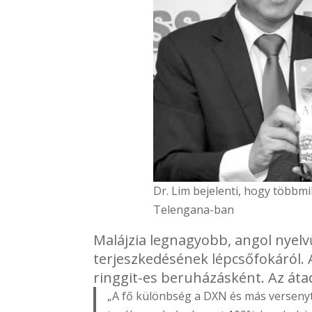
Dr. Lim bejelenti, hogy többmil
Telengana-ban
Malájzia legnagyobb, angol nyelvű
terjeszkedésének lépcsőfokáról. A
ringgit-es beruházásként. Az átad
„A fő különbség a DXN és más versenytá