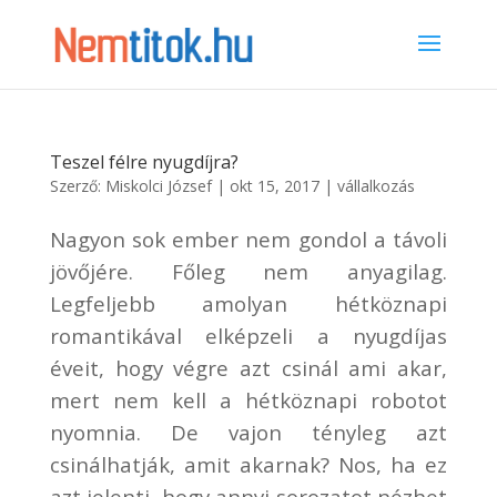
Teszel félre nyugdíjra?
Szerző:
Miskolci József
|
okt 15, 2017
|
vállalkozás
Nagyon sok ember nem gondol a távoli
jövőjére. Főleg nem anyagilag.
Legfeljebb amolyan hétköznapi
romantikával elképzeli a nyugdíjas
éveit, hogy végre azt csinál ami akar,
mert nem kell a hétköznapi robotot
nyomnia. De vajon tényleg azt
csinálhatják, amit akarnak? Nos, ha ez
azt jelenti, hogy annyi sorozatot nézhet