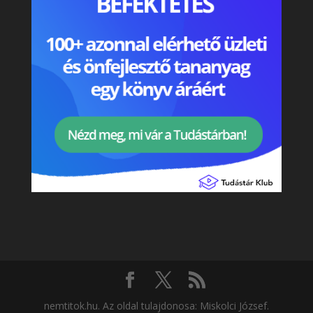
nemtitok.hu. Az oldal tulajdonosa: Miskolci József.