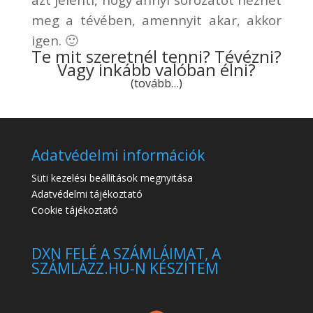
meg a tévében, amennyit akar, akkor
igen. 🙂
Te mit szeretnél tenni? Tévézni?
Vagy inkább valóban élni?
(tovább…)
Adatvédelmi információk
Süti kezelési beállítások megnyitása
Adatvédelmi tájékoztató
Cookie tájékoztató
DXN FELÉ A SZÁMLÁIMAT, A
SZÁMLÁZZ.HU-N KÉSZÍTEM