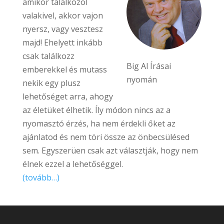
amikor találkozol
valakivel, akkor vajon
nyersz, vagy vesztesz
majd! Ehelyett inkább
csak találkozz
Big Al Írásai
emberekkel és mutass
nyomán
nekik egy plusz
lehetőséget arra, ahogy
az életüket élhetik. Íly módon nincs az a
nyomasztó érzés, ha nem érdekli őket az
ajánlatod és nem töri össze az önbecsülésed
sem. Egyszerüen csak azt választják, hogy nem
élnek ezzel a lehetőséggel.
(tovább…)