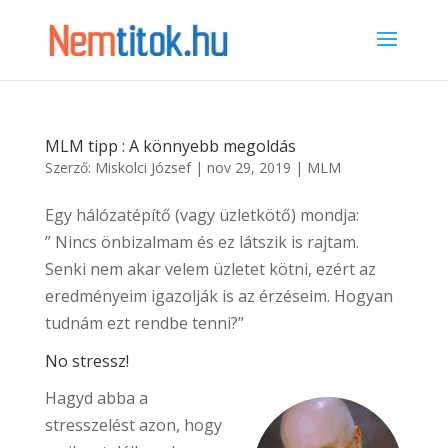
MLM tipp : A könnyebb megoldás
Szerző:
Miskolci József
|
nov 29, 2019
|
MLM
Egy hálózatépítő (vagy üzletkötő) mondja:
” Nincs önbizalmam és ez látszik is rajtam.
Senki nem akar velem üzletet kötni, ezért az
eredményeim igazolják is az érzéseim. Hogyan
tudnám ezt rendbe tenni?”
No stressz!
Hagyd abba a
stresszelést azon, hogy