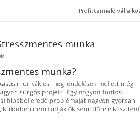
Profittermelő vállalko
 Stresszmentes munka
zás
sszmentes munka?
kásos munkák és megrendelések mellett még
agyon sürgős projekt. Egy nagyon fontos
si hibából eredő problémáját nagyon gyorsan
t, különben nem tudják ők sem időre elkészíteni