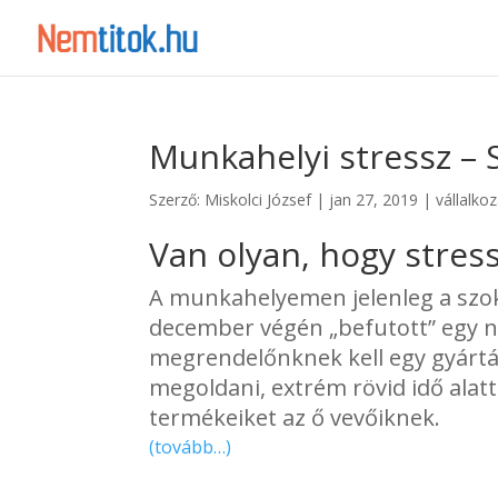
Munkahelyi stressz –
Szerző:
Miskolci József
|
jan 27, 2019
|
vállalko
Van olyan, hogy stre
A munkahelyemen jelenleg a szo
december végén „befutott” egy n
megrendelőnknek kell egy gyártá
megoldani, extrém rövid idő alat
termékeiket az ő vevőiknek.
(tovább…)