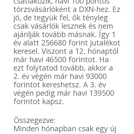
csatlakozik, havi 100 pontos
törzsvásárlóként a DXN-hez. Ez
jó, de tegyük fel, ők tényleg
csak vásárlók lesznek és nem
ajánlják tovább másnak. Így 1
év alatt 256680 forint jutalékot
keresel. Viszont a 12. hónaptól
már havi 46500 forintot. Ha
ezt folytatod tovább, akkor a
2. év végén már havi 93000
forintot kereshetsz. A 3. év
végén pedig már havi 139500
forintot kapsz.
Összegezve:
Minden hónapban csak egy új