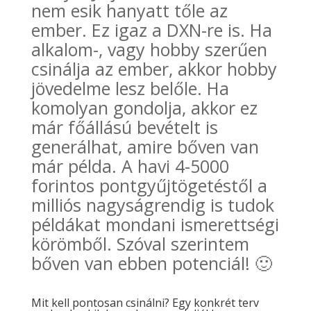
nem esik hanyatt tőle az
ember. Ez igaz a DXN-re is. Ha
alkalom-, vagy hobby szerűen
csinálja az ember, akkor hobby
jövedelme lesz belőle. Ha
komolyan gondolja, akkor ez
már főállású bevételt is
generálhat, amire bőven van
már példa. A havi 4-5000
forintos pontgyűjtögetéstől a
milliós nagyságrendig is tudok
példákat mondani ismerettségi
körömből. Szóval szerintem
bőven van ebben potenciál! 🙂
Mit kell pontosan csinálni? Egy konkrét terv