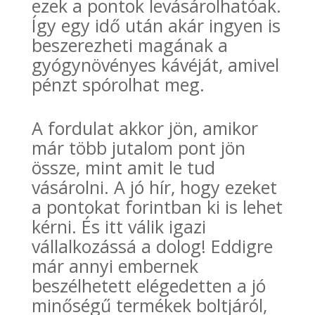
ezek a pontok levásárolhatóak.
Így egy idő után akár ingyen is
beszerezheti magának a
gyógynövényes kávéját, amivel
pénzt spórolhat meg.
A fordulat akkor jön, amikor
már több jutalom pont jön
össze, mint amit le tud
vásárolni. A jó hír, hogy ezeket
a pontokat forintban ki is lehet
kérni. És itt válik igazi
vállalkozássá a dolog! Eddigre
már annyi embernek
beszélhetett elégedetten a jó
minőségű termékek boltjáról,