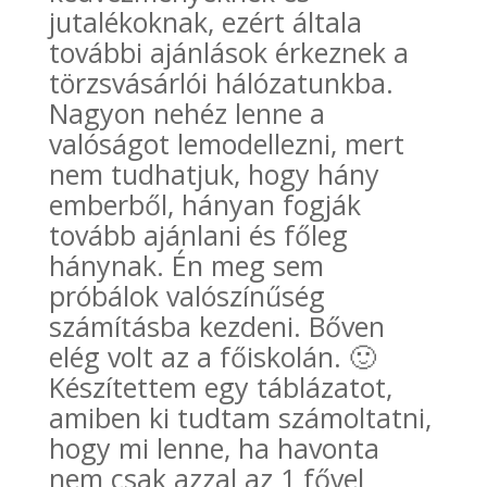
jutalékoknak, ezért általa
további ajánlások érkeznek a
törzsvásárlói hálózatunkba.
Nagyon nehéz lenne a
valóságot lemodellezni, mert
nem tudhatjuk, hogy hány
emberből, hányan fogják
tovább ajánlani és főleg
hánynak. Én meg sem
próbálok valószínűség
számításba kezdeni. Bőven
elég volt az a főiskolán. 🙂
Készítettem egy táblázatot,
amiben ki tudtam számoltatni,
hogy mi lenne, ha havonta
nem csak azzal az 1 fővel