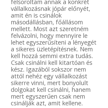
felsoroltam annak a konkrét
vállalkozásnak jópár előnyét,
amit én is csinálok
másodállásban, főállásom
mellett. Most azt szeretném
felvázolni, hogy mennyire le
lehet egyszerűsíteni a lényegét
a sikeres üzletépítésnek. Nem
kell hozzá semmi extra tudás.
Csak csinálni kell kitartóan és
kész. Igazából sokszor nem
attól nehéz egy vállalkozást
sikerre vinni, mert bonyolult
dolgokat kell csinálni, hanem
mert egyszerűen csak nem
csinálják azt, amit kellene.