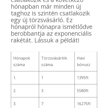
hónapban már minden új
taghoz is szintén csatlakozik
egy új törzsvásárló. Ez
hónapról hónapra ismétlődve
berobbantja az exponenciális
rakétát. Lássuk a példát!
Hónapok
Törzsvásárlók
Havi
száma
száma
bónusz
1.
1
1395ft
2.
3
5580ft
3.
7
16275ft