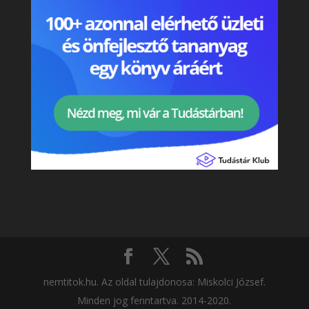
nemtitok.hu. Az oldal tulajdonosa: Miskolci József.
Minden jog fenntartva. 2014-2020.