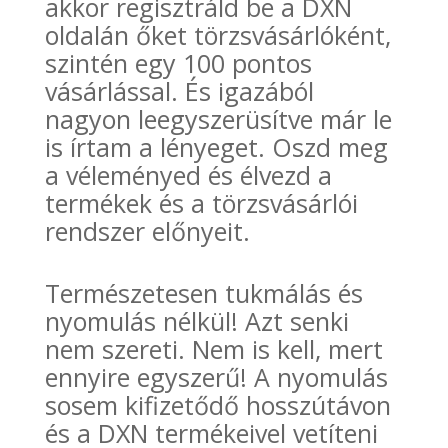
akkor regisztráld be a DXN
oldalán őket törzsvásárlóként,
szintén egy 100 pontos
vásárlással. És igazából
nagyon leegyszerüsítve már le
is írtam a lényeget. Oszd meg
a véleményed és élvezd a
termékek és a törzsvásárlói
rendszer előnyeit.
Természetesen tukmálás és
nyomulás nélkül! Azt senki
nem szereti. Nem is kell, mert
ennyire egyszerű! A nyomulás
sosem kifizetődő hosszútávon
és a DXN termékeivel vetíteni