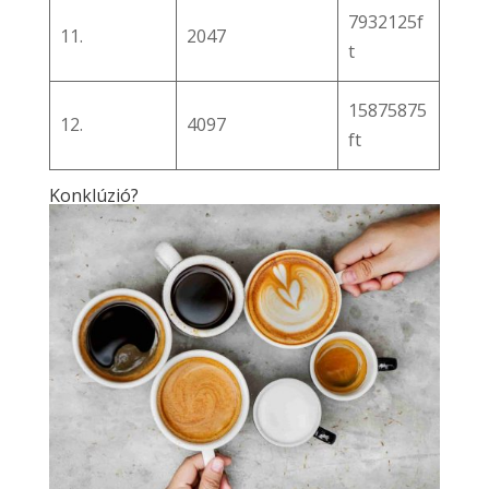
7932125f
11.
2047
t
15875875
12.
4097
ft
Konklúzió?