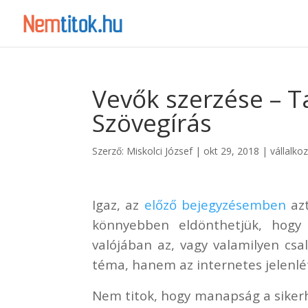
Vevők szerzése – T
Szövegírás
Szerző:
Miskolci József
|
okt 29, 2018
|
vállalko
Igaz, az
előző bejegyzésemben
azt
könnyebben eldönthetjük, hogy 
valójában az, vagy valamilyen cs
téma, hanem az internetes jelenlét
Nem titok, hogy manapság a sikerhe