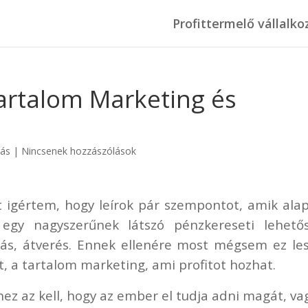
Profittermelő vállalko
artalom Marketing és
zás
|
Nincsenek hozzászólások
 igértem, hogy leírok pár szempontot, amik ala
egy nagyszerűnek látszó pénzkereseti lehetős
alás, átverés. Ennek ellenére most mégsem ez le
, a tartalom marketing, ami profitot hozhat.
z az kell, hogy az ember el tudja adni magát, va