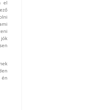
 el
mező
olni
 ami
teni
jók
sen
nek
den
 én