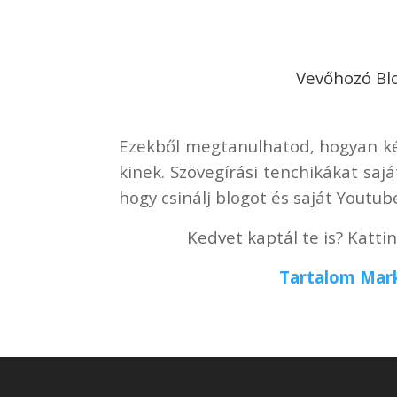
Vevőhozó Bl
Ezekből megtanulhatod, hogyan kész
kinek. Szövegírási tenchikákat saj
hogy csinálj blogot és saját Youtub
Kedvet kaptál te is? Kattin
Tartalom Mark