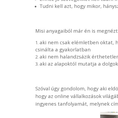
Tudni kell azt, hogy mikor, hánys
Misi anyagaiból már én is megnézt
aki nem csak elémletben oktat, h
csinálta a gyakorlatban
aki nem halandzsázik érthetetlen 
aki az alapoktól mutatja a dolgo
Szóval úgy gondolom, hogy aki eld
hogy az online vállalkozások világ
ingyenes tanfolyamát, melynek cí