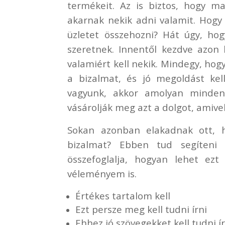
termékeit. Az is biztos, hogy m
akarnak nekik adni valamit. Hogy
üzletet összehozni? Hát úgy, hog
szeretnek. Innentől kezdve azon 
valamiért kell nekik. Mindegy, hogy
a bizalmat, és jó megoldást ke
vagyunk, akkor amolyan mindenki
vásárolják meg azt a dolgot, amive
Sokan azonban elakadnak ott, 
bizalmat? Ebben tud segíteni
összefoglalja, hogyan lehet ez
véleményem is.
Értékes tartalom kell
Ezt persze meg kell tudni írni
Ehhez jó szövegekket kell tudni ír