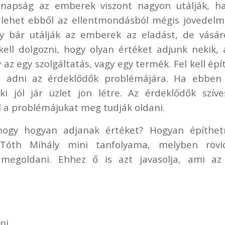
anapság az emberek viszont nagyon utálják, ha
 lehet ebből az ellentmondásból mégis jövedel
y bár utálják az emberek az eladást, de vásár
kell dolgozni, hogy olyan értéket adjunk nekik,
 az egy szolgáltatás, vagy egy termék. Fel kell épí
ll adni az érdeklődők problémájára. Ha ebben 
 jól jár üzlet jön létre. Az érdeklődők szíve
l a problémájukat meg tudják oldani.
hogy hogyan adjanak értéket? Hogyan építhet
 Tóth Mihály mini tanfolyama, melyben rövi
t megoldani. Ehhez ő is azt javasolja, ami az
ni