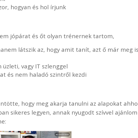
zor, hogyan és hol írjunk
em jópárat és őt olyan trénernek tartom,
anem látszik az, hogy amit tanít, azt ő már meg i
üzleti, vagy IT szlenggel
kat és nem haladó szintről kezdi
öntötte, hogy meg akarja tanulni az alapokat ahho
ában sikeres legyen, annak nyugodt szívvel ajánlom
me: