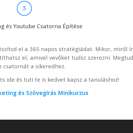
og és Youtube Csatorna Építése
ítsd el a 365 napos stratégiádat. Mikor, miről ír
átíthatsz el, amivel vevőket tudsz szerezni. Megtu
e csatornát a sikeredhez.
ts ide és tuti te is kedvet kapsz a tanuláshoz!
eting és Szövegírás Minikurzus