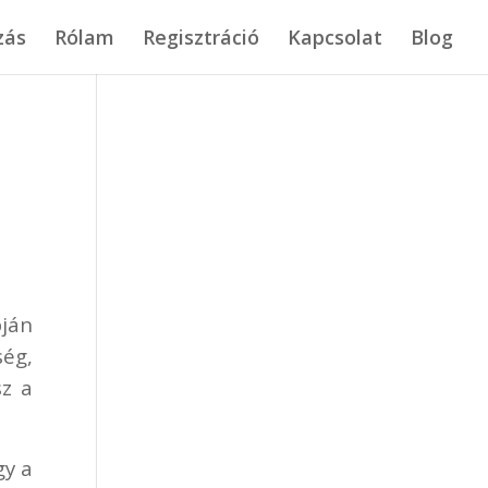
zás
Rólam
Regisztráció
Kapcsolat
Blog
pján
ég,
sz a
gy a