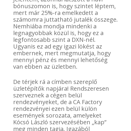
bónuszomon is, hogy szintet léptem,
mert már 25%-ra emelkedett a
számomra juttatható jutalék összege.
Nemhiába mondja mindenki a
legnagyobbak közül is, hogy ez a
legfontosabb szint a DXN-nél.
Ugyanis ez ad egy igazi lökést az
embernek, mert megmutatja, hogy
mennyi pénz és mennyi lehetőség
van ebben az üzletben.
De térjek rá a címben szereplő
üzletépítők napjára! Rendszeresen
szerveznek a cégen belül
rendezvényeket, de a CA Factory
rendezvényei ezen belül külön
események sorozata, amelyeket
Kócsó László szervezésében „kap”
meg minden tagja. Igazából