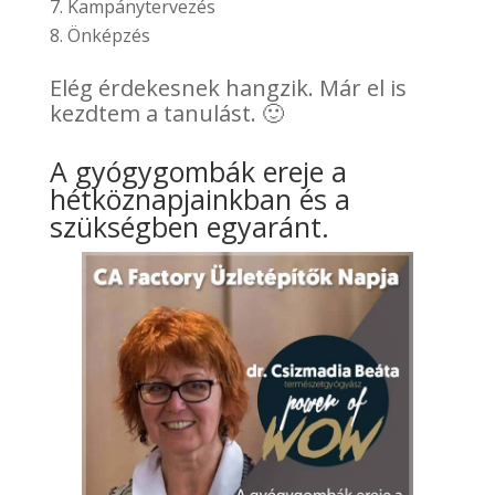
Kampánytervezés
Önképzés
Elég érdekesnek hangzik. Már el is
kezdtem a tanulást. 🙂
A gyógygombák ereje a
hétköznapjainkban és a
szükségben egyaránt.