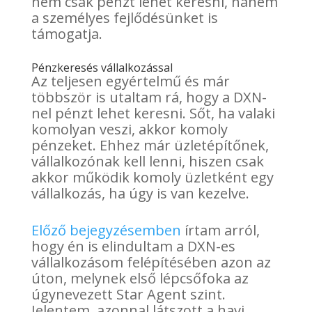
nem csak pénzt lehet keresni, hanem
a személyes fejlődésünket is
támogatja.
Pénzkeresés vállalkozással
Az teljesen egyértelmű és már
többször is utaltam rá, hogy a DXN-
nel pénzt lehet keresni. Sőt, ha valaki
komolyan veszi, akkor komoly
pénzeket. Ehhez már üzletépítőnek,
vállalkozónak kell lenni, hiszen csak
akkor működik komoly üzletként egy
vállalkozás, ha úgy is van kezelve.
Előző bejegyzésemben
írtam arról,
hogy én is elindultam a DXN-es
vállalkozásom felépítésében azon az
úton, melynek első lépcsőfoka az
úgynevezett Star Agent szint.
Jelentem, azonnal látszott a havi