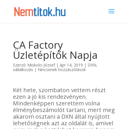
CA Factory
Üzletépítők Napja
Szerző:
Miskolci József
|
ápr 14, 2019
|
DXN
,
vállalkozás
|
Nincsenek hozzászólások
Két hete, szombaton vettem részt
ezen a jó kis rendezvényen.
Mindenképpen szerettem volna
élménybeszámolót tartani, mert meg
akarom osztani a DXN által nyújtott
lehetőségnek azt az oldalát is, amivel