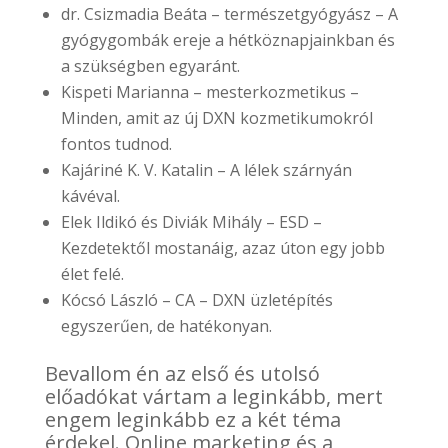
dr. Csizmadia Beáta – természetgyógyász – A
gyógygombák ereje a hétköznapjainkban és
a szükségben egyaránt.
Kispeti Marianna – mesterkozmetikus –
Minden, amit az új DXN kozmetikumokról
fontos tudnod.
Kajáriné K. V. Katalin – A lélek szárnyán
kávéval.
Elek Ildikó és Diviák Mihály – ESD –
Kezdetektől mostanáig, azaz úton egy jobb
élet felé.
Kócsó László – CA – DXN üzletépítés
egyszerűen, de hatékonyan.
Bevallom én az első és utolsó
előadókat vártam a leginkább, mert
engem leginkább ez a két téma
érdekel. Online marketing és a