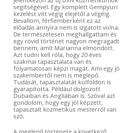
jelentkezőn az új DXN kozmetikumok
segítségével. Egy komplett Gempyuri
kezelést vitt végig elejétől a végéig.
Bevallom, férfiemberként ez az
előadás annyira nem is izgatott volna.
De természetesen meghallgattam és
egy rövid történet nagyon megragadt
bennem, amit Marianna elmondott.
Azt tudni kell róla, hogy 20 éves
szakmai tapasztalata van és
folyamatosan képzi magát. Ami egy jó
szakembertől nem is meglepő.
Tudását, tapasztalatát külföldön is
gyarapította. Például dolgozott
Dubaiban és Angliában is. Szóval azt
gondolom, hogy egy jól képzett,
tapasztalt kozmetikus mesterről van
szó.
A meglepő története a következő