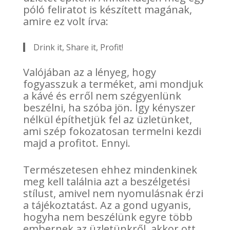
póló feliratot is készített magának,
amire ez volt írva:
Drink it, Share it, Profit!
Valójában az a lényeg, hogy
fogyasszuk a terméket, ami mondjuk
a kávé és erről nem szégyenlünk
beszélni, ha szóba jön. Így kényszer
nélkül építhetjük fel az üzletünket,
ami szép fokozatosan termelni kezdi
majd a profitot. Ennyi.
Természetesen ehhez mindenkinek
meg kell találnia azt a beszélgetési
stílust, amivel nem nyomulásnak érzi
a tájékoztatást. Az a gond ugyanis,
hogyha nem beszélünk egyre több
embernek az üzletünkről, akkor ott