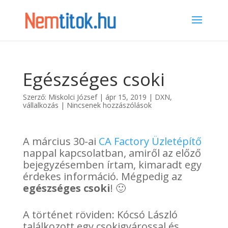
Egészséges csoki
Szerző:
Miskolci József
|
ápr 15, 2019
|
DXN
,
vállalkozás
|
Nincsenek hozzászólások
A március 30-ai
CA Factory Üzletépítő
nappal kapcsolatban, amiről az előző
bejegyzésemben írtam, kimaradt egy
érdekes információ. Mégpedig az
egészséges csoki
! 🙂
A történet röviden: Kócsó László
találkozott egy csokigyárossal és