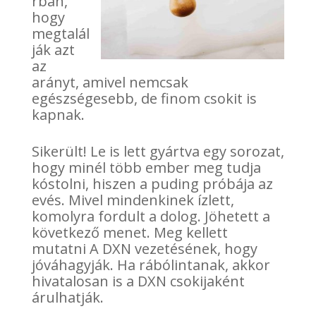
rban,
hogy
megtalál
ják azt
az
arányt, amivel nemcsak
egészségesebb, de finom csokit is
kapnak.
Sikerült! Le is lett gyártva egy sorozat,
hogy minél több ember meg tudja
kóstolni, hiszen a puding próbája az
evés. Mivel mindenkinek ízlett,
komolyra fordult a dolog. Jöhetett a
következő menet. Meg kellett
mutatni A DXN vezetésének, hogy
jóváhagyják. Ha rábólintanak, akkor
hivatalosan is a DXN csokijaként
árulhatják.