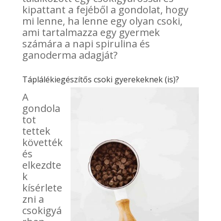
kipattant a fejéből a gondolat, hogy
mi lenne, ha lenne egy olyan csoki,
ami tartalmazza egy gyermek
számára a napi spirulina és
ganoderma adagját?
Táplálékiegészítős csoki gyerekeknek (is)?
A
gondola
tot
tettek
követték
és
elkezdte
k
kísérlete
zni a
csokigyá