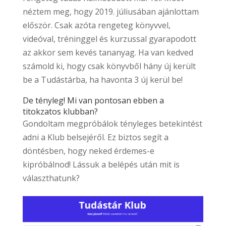
néztem meg, hogy 2019. júliusában ajánlottam
először. Csak azóta rengeteg könyvvel,
videóval, tréninggel és kurzussal gyarapodott
az akkor sem kevés tananyag. Ha van kedved
számold ki, hogy csak könyvből hány új került
be a Tudástárba, ha havonta 3 új kerül be!
De tényleg! Mi van pontosan ebben a
titokzatos klubban?
Gondoltam megpróbálok tényleges betekintést
adni a Klub belsejéről. Ez biztos segít a
döntésben, hogy neked érdemes-e
kipróbálnod! Lássuk a belépés után mit is
választhatunk?