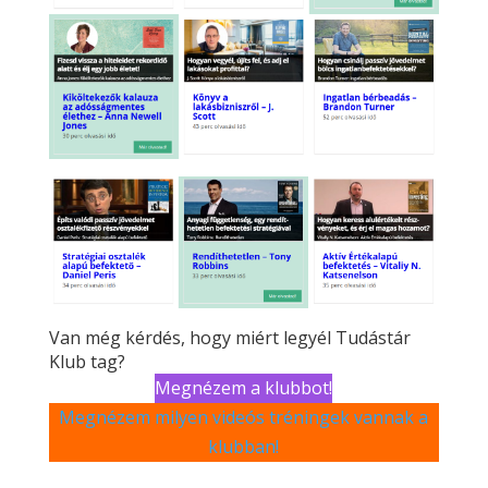
Van még kérdés, hogy miért legyél Tudástár
Klub tag?
Megnézem a klubbot!
Megnézem milyen videós tréningek vannak a
klubban!