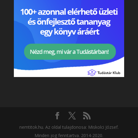
nemtitok.hu. Az oldal tulajdonosa: Miskolci József.
Minden jog fenntartva. 2014-2020.