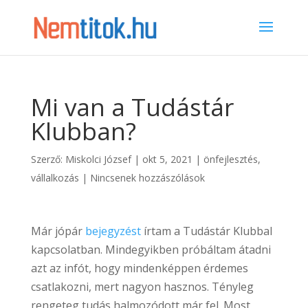
Mi van a Tudástár
Klubban?
Szerző:
Miskolci József
|
okt 5, 2021
|
önfejlesztés
,
vállalkozás
|
Nincsenek hozzászólások
Már jópár
bejegyzést
írtam a Tudástár Klubbal
kapcsolatban. Mindegyikben próbáltam átadni
azt az infót, hogy mindenképpen érdemes
csatlakozni, mert nagyon hasznos. Tényleg
rengeteg tudás halmozódott már fel. Most