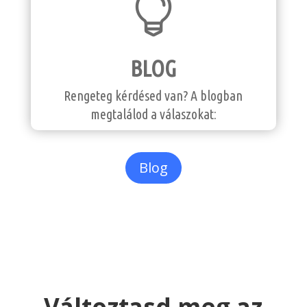

BLOG
Rengeteg kérdésed van? A blogban
megtalálod a válaszokat:
Blog
Változtasd meg az