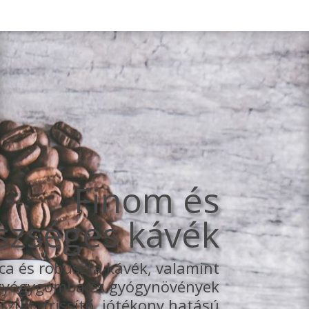
Finom és
szséges kávék
ica és robuszta kávék, valamint
 gyógygomba és gyógynövények
szült, frissítő, jótékony hatású