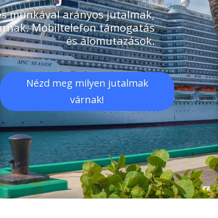
es munkával arányos jutalmak,
járnak. Mobiltelefon támogatás
és álomutazások.
Nézd meg milyen jutalmak
várnak!