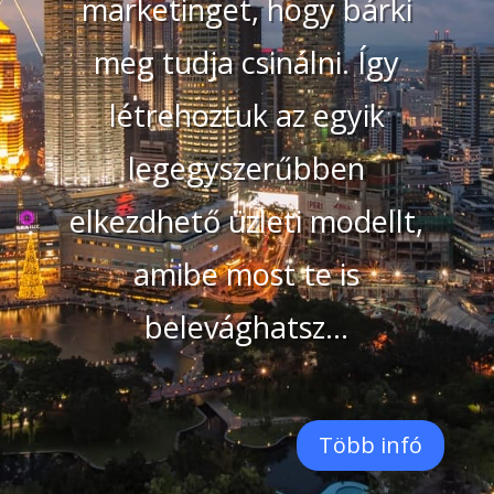
marketinget, hogy bárki
meg tudja csinálni. Így
létrehoztuk az egyik
legegyszerűbben
elkezdhető üzleti modellt,
amibe most te is
belevághatsz…
Több infó