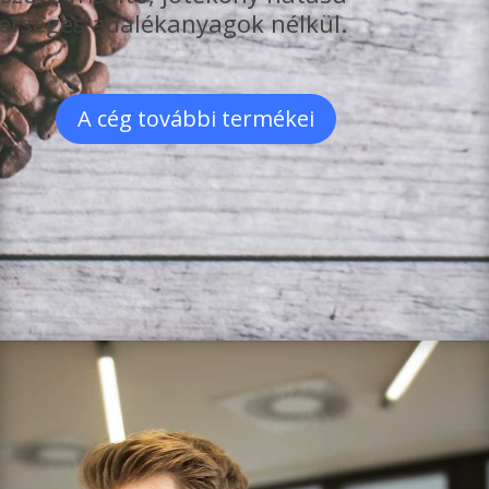
terséges adalékanyagok nélkül.
A cég további termékei